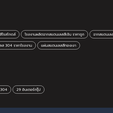
สีโรสโกดล์
โรงงานผลิตฉากสแตนเลสสีเงิน ราคาถูก
ฉากสแตนเลส
เลส 304 ราคาโรงงาน
แผ่นสแตนเลสสีทองเงา
 304
29 อินเตอร์กรุ๊ป