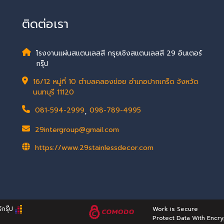
ติดต่อเรา
โรงงานแผ่นสแตนเลสสี กรุยเชิงสแตนเลสสี 29 อินเตอร์
กรุ๊ป
16/12 หมู่ที่ 10 ตำบลคลองข่อย อำเภอปากเกร็ด จังหวัด
นนทบุรี 11120
081-594-2999
,
098-789-4995
29intergroup@gmail.com
https://www.29stainlessdecor.com
กรุ๊ป
Work is Secure
Protect Data With Encry