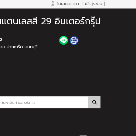
ใบเสนอราคา
|
เข้าสู่ระบบ
|
แตนเลสสี 29 อินเตอร์กรุ๊ป
้ง
อย ปากเกร็ด นนทบุรี