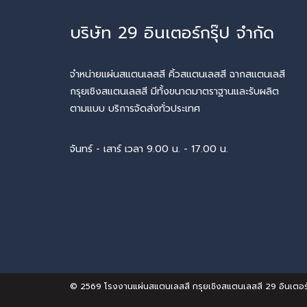
บริษัท 29 อินเตอร์กรุ๊ป จำกัด
จำหน่ายแผ่นสแตนเลสสี คิ้วสแตนเลสสี ฉากสแตนเลสี
กรุยเชิงสแตนเลสสี มีทั้งขนาดมาตราฐานและรับผลิต
ตามแบบ บริการจัดส่งทั่วประเทศ
จันทร์ - เสาร์ เวลา 9.00 น. - 17.00 น.
© 2569
โรงงานแผ่นสแตนเลสสี กรุยเชิงสแตนเลสสี 29 อินเตอร์