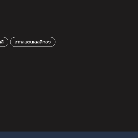
สี
ฉากสแตนเลสสีทอง