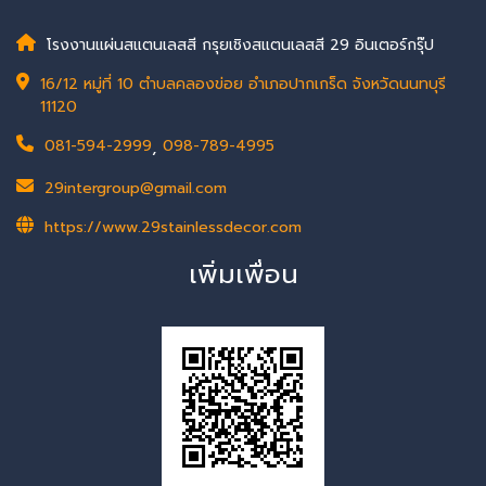
โรงงานแผ่นสแตนเลสสี กรุยเชิงสแตนเลสสี 29 อินเตอร์กรุ๊ป
16/12 หมู่ที่ 10 ตำบลคลองข่อย อำเภอปากเกร็ด จังหวัดนนทบุรี
11120
081-594-2999
,
098-789-4995
29intergroup@gmail.com
https://www.29stainlessdecor.com
เพิ่มเพื่อน