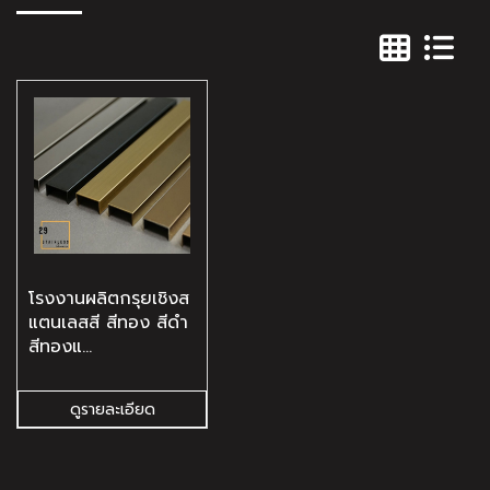
โรงงานผลิตกรุยเชิงส
แตนเลสสี สีทอง สีดำ
สีทองแ...
ดูรายละเอียด