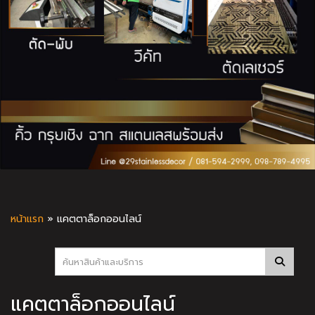
หน้าแรก
»
แคตตาล็อกออนไลน์
แคตตาล็อกออนไลน์