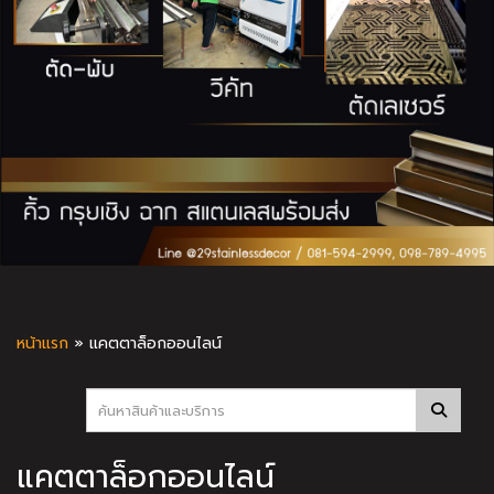
หน้าแรก
»
แคตตาล็อกออนไลน์
แคตตาล็อกออนไลน์