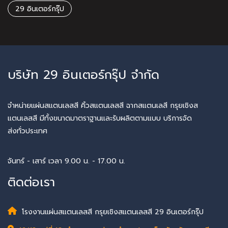
29 อินเตอร์กรุ๊ป
บริษัท 29 อินเตอร์กรุ๊ป จำกัด
จำหน่ายแผ่นสแตนเลสสี คิ้วสแตนเลสสี ฉากสแตนเลสี กรุยเชิงส
แตนเลสสี มีทั้งขนาดมาตราฐานและรับผลิตตามแบบ บริการจัด
ส่งทั่วประเทศ
จันทร์ - เสาร์ เวลา 9.00 น. - 17.00 น.
ติดต่อเรา
โรงงานแผ่นสแตนเลสสี กรุยเชิงสแตนเลสสี 29 อินเตอร์กรุ๊ป