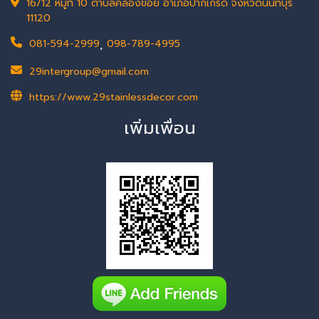
16/12 หมู่ที่ 10 ตำบลคลองข่อย อำเภอปากเกร็ด จังหวัดนนทบุรี
11120
081-594-2999
,
098-789-4995
29intergroup@gmail.com
https://www.29stainlessdecor.com
เพิ่มเพื่อน