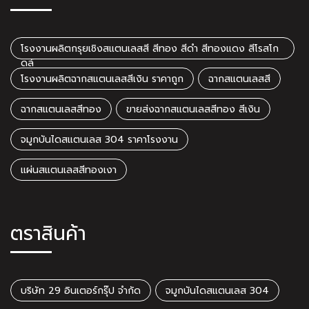
โรงงานผลิตกรุยเชิงสแตนเลสสี สีทอง สีดำ สีทองแดง สีโรสโก
ดล์
โรงงานผลิตฉากสแตนเลสสีเงิน ราคาถูก
ฉากสแตนเลสสี
ฉากสแตนเลสสีทอง
ขายส่งฉากสแตนเลสสีทอง สีเงิน
จมูกบันไดสแตนเลส 304 ราคาโรงงาน
แผ่นสแตนเลสสีทองเงา
ตราสินค้า
บริษัท 29 อินเตอร์กรุ๊ป จำกัด
จมูกบันไดสแตนเลส 304