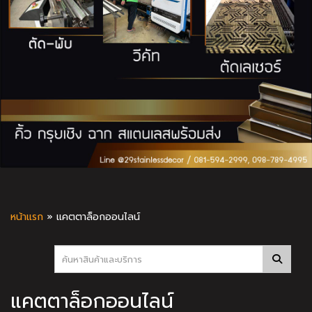
หน้าแรก
»
แคตตาล็อกออนไลน์
แคตตาล็อกออนไลน์