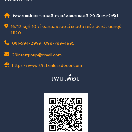
โรงงานแผ่นสแตนเลสสี กรุยเชิงสแตนเลสสี 29 อินเตอร์กรุ๊ป
16/12 หมู่ที่ 10 ตำบลคลองข่อย อำเภอปากเกร็ด จังหวัดนนทบุรี
11120
081-594-2999
,
098-789-4995
29intergroup@gmail.com
https://www.29stainlessdecor.com
เพิ่มเพื่อน