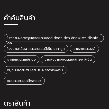
คำค้นสินค้า
โรงงานผลิตกรุยเชิงสแตนเลสสี สีทอง สีดำ สีทองแดง สีโรสโก
ดล์
โรงงานผลิตฉากสแตนเลสสีเงิน ราคาถูก
ฉากสแตนเลสสี
ฉากสแตนเลสสีทอง
ขายส่งฉากสแตนเลสสีทอง สีเงิน
จมูกบันไดสแตนเลส 304 ราคาโรงงาน
แผ่นสแตนเลสสีทองเงา
ตราสินค้า