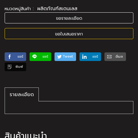
:
ผลิตภัณฑ์สเตนเลส
หมวดหมู่สินค้า
ขอรายละเอียด
ขอใบเสนอราคา
แชร์
แชร์
Tweet
แชร์
อีเมล
พิมพ์
รายละเอียด
สินค้าแนะนำ