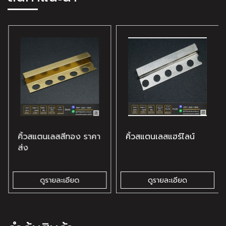
คิ้วสแตนเลสสีทอง ราคา
คิ้วสแตนเลสแฮร์ไลน์
ส่ง
ดูรายละเอียด
ดูรายละเอียด