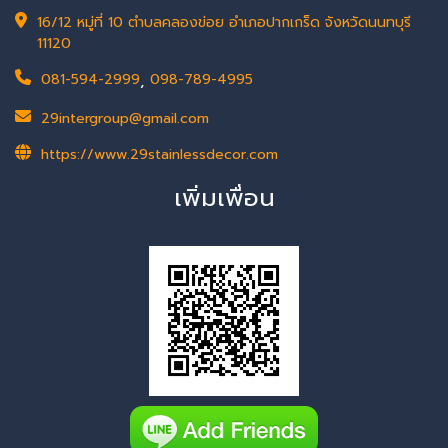
16/12 หมู่ที่ 10 ตำบลคลองข่อย อำเภอปากเกร็ด จังหวัดนนทบุรี
11120
081-594-2999
,
098-789-4995
29intergroup@gmail.com
https://www.29stainlessdecor.com
เพิ่มเพื่อน