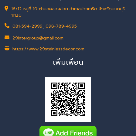
16/12 หมู่ที่ 10 ตำบลคลองข่อย อำเภอปากเกร็ด จังหวัดนนทบุรี
11120
081-594-2999
,
098-789-4995
29intergroup@gmail.com
https://www.29stainlessdecor.com
เพิ่มเพื่อน