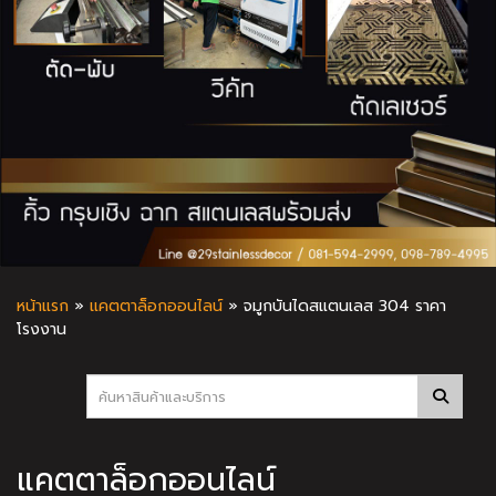
หน้าแรก
»
แคตตาล็อกออนไลน์
»
จมูกบันไดสแตนเลส 304 ราคา
โรงงาน
แคตตาล็อกออนไลน์