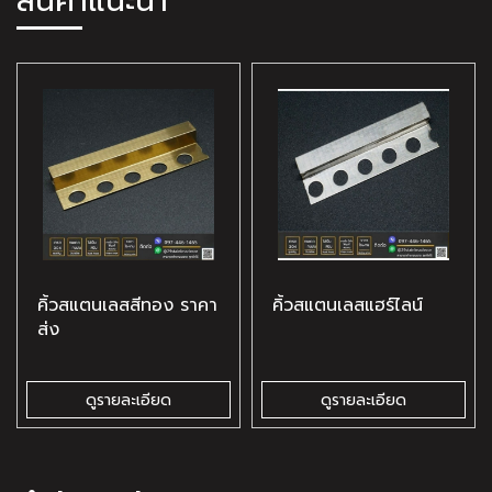
สินค้าแนะนำ
คิ้วสแตนเลสสีทอง ราคา
คิ้วสแตนเลสแฮร์ไลน์
ส่ง
ดูรายละเอียด
ดูรายละเอียด