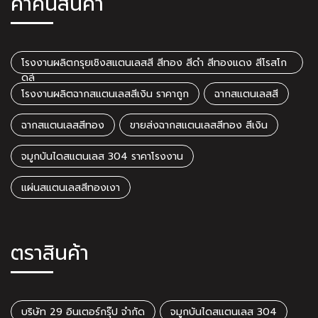
คำค้นสินค้า
โรงงานผลิตกรุยเชิงสแตนเลสสี สีทอง สีดำ สีทองแดง สีโรสโก
ดล์
โรงงานผลิตฉากสแตนเลสสีเงิน ราคาถูก
ฉากสแตนเลสสี
ฉากสแตนเลสสีทอง
ขายส่งฉากสแตนเลสสีทอง สีเงิน
จมูกบันไดสแตนเลส 304 ราคาโรงงาน
แผ่นสแตนเลสสีทองเงา
ตราสินค้า
บริษัท 29 อินเตอร์กรุ๊ป จำกัด
จมูกบันไดสแตนเลส 304