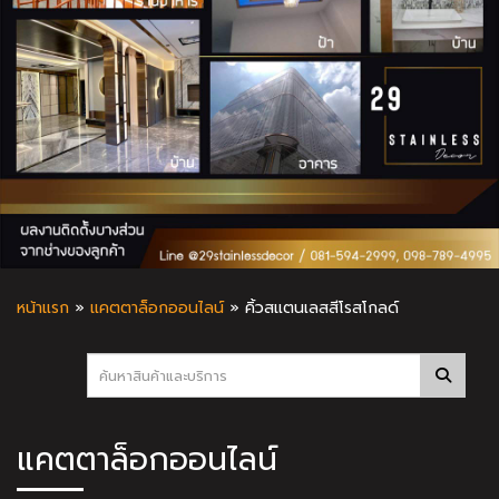
หน้าแรก
»
แคตตาล็อกออนไลน์
»
คิ้วสแตนเลสสีโรสโกลด์
แคตตาล็อกออนไลน์