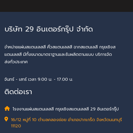
บริษัท 29 อินเตอร์กรุ๊ป จำกัด
จำหน่ายแผ่นสแตนเลสสี คิ้วสแตนเลสสี ฉากสแตนเลสี กรุยเชิงส
แตนเลสสี มีทั้งขนาดมาตราฐานและรับผลิตตามแบบ บริการจัด
ส่งทั่วประเทศ
จันทร์ - เสาร์ เวลา 9.00 น. - 17.00 น.
ติดต่อเรา
โรงงานแผ่นสแตนเลสสี กรุยเชิงสแตนเลสสี 29 อินเตอร์กรุ๊ป
16/12 หมู่ที่ 10 ตำบลคลองข่อย อำเภอปากเกร็ด จังหวัดนนทบุรี
11120