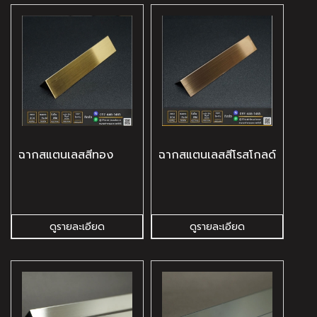
ฉากสแตนเลสสีทอง
ฉากสแตนเลสสีโรสโกลด์
ดูรายละเอียด
ดูรายละเอียด