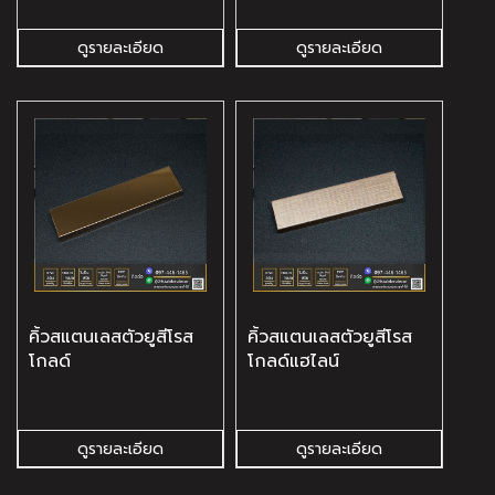
ดูรายละเอียด
ดูรายละเอียด
คิ้วสแตนเลสตัวยูสีโรส
คิ้วสแตนเลสตัวยูสีโรส
โกลด์
โกลด์แฮไลน์
ดูรายละเอียด
ดูรายละเอียด