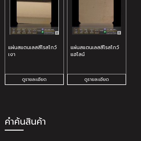
แผ่นสแตนเลสสีโรสโกว์
แผ่นสแตนเลสสีโรสโกว์
เงา
แฮไลน์
ดูรายละเอียด
ดูรายละเอียด
คำค้นสินค้า