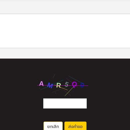
ยกเลิก
ส่งคำขอ