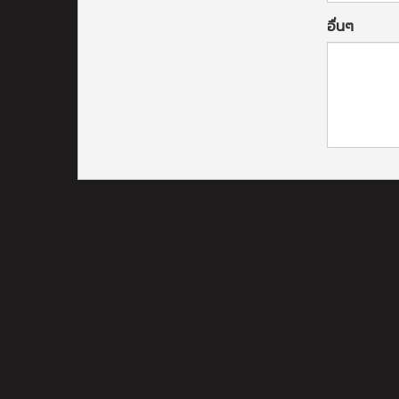
อื่นๆ